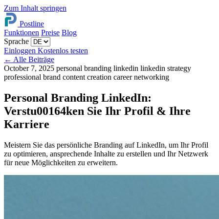
Zum Inhalt springen
Postline
Funktionen
Preise
Blog
Sprache
Einloggen
Kostenlos testen
←
Alle Beiträge
October 7, 2025
personal branding linkedin
linkedin strategy
professional brand
content creation
career networking
Personal Branding LinkedIn:
Verstu00164ken Sie Ihr Profil & Ihre
Karriere
Meistern Sie das persönliche Branding auf LinkedIn, um Ihr Profil
zu optimieren, ansprechende Inhalte zu erstellen und Ihr Netzwerk
für neue Möglichkeiten zu erweitern.