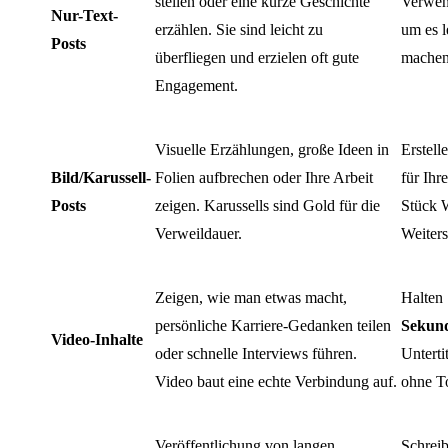
stellen oder eine kurze Geschichte
Verwend
Nur-Text-
erzählen. Sie sind leicht zu
um es l
Posts
überfliegen und erzielen oft gute
machen 
Engagement.
Visuelle Erzählungen, große Ideen in
Erstell
Bild/Karussell-
Folien aufbrechen oder Ihre Arbeit
für Ihr
Posts
zeigen. Karussells sind Gold für die
Stück W
Verweildauer.
Weiter
Zeigen, wie man etwas macht,
Halten 
persönliche Karriere-Gedanken teilen
Sekun
Video-Inhalte
oder schnelle Interviews führen.
Unterti
Video baut eine echte Verbindung auf.
ohne T
Veröffentlichung von langen
Schreib