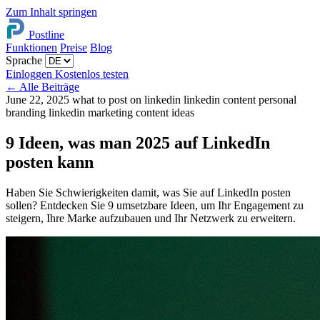
Zum Inhalt springen
Postline
Funktionen
Preise
Blog
Sprache
Einloggen
Kostenlos testen
←
Alle Beiträge
June 22, 2025
what to post on linkedin
linkedin content
personal
branding
linkedin marketing
content ideas
9 Ideen, was man 2025 auf LinkedIn
posten kann
Haben Sie Schwierigkeiten damit, was Sie auf LinkedIn posten
sollen? Entdecken Sie 9 umsetzbare Ideen, um Ihr Engagement zu
steigern, Ihre Marke aufzubauen und Ihr Netzwerk zu erweitern.