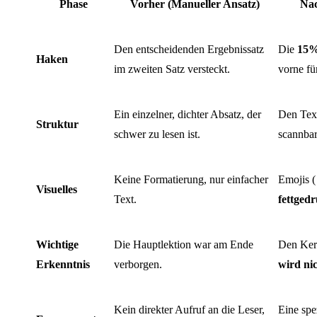
Phase
Vorher (Manueller Ansatz)
Nac
Den entscheidenden Ergebnissatz
Die
15%
Haken
im zweiten Satz versteckt.
vorne f
Ein einzelner, dichter Absatz, der
Den Text
Struktur
schwer zu lesen ist.
scannbar
Keine Formatierung, nur einfacher
Emojis (
Visuelles
Text.
fettged
Wichtige
Die Hauptlektion war am Ende
Den Ker
Erkenntnis
verborgen.
wird ni
Kein direkter Aufruf an die Leser,
Eine spe