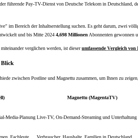
 der führende Pay-TV-Dienst von Deutsche Telekom in Deutschland, de
ative" im Bereich der Inhaltserstellung suchen. Es geht darum, zwei vö
ntwickelt und bis Mitte 2024
4,698 Millionen
Abonnenten gewonnen und
miteinander verglichen werden, ist dieser
umfassende Vergleich von
 Blick
rschiede zwischen Postline und Magnettu zusammen, um Ihnen zu zeigen,
ll)
Magnettu (MagentaTV)
cial-Media-Planung
Live-TV, On-Demand-Streaming und Unterhaltung
hmen, Fachleute
Verbraucher, Haushalte, Familien in Deutschland