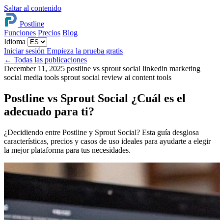
Saltar al contenido
Postline
Funciones
Precios
Blog
Idioma
Iniciar sesión
Empieza la prueba gratis
←
Todas las publicaciones
December 11, 2025
postline vs sprout social
linkedin marketing
social media tools
sprout social review
ai content tools
Postline vs Sprout Social ¿Cuál es el
adecuado para ti?
¿Decidiendo entre Postline y Sprout Social? Esta guía desglosa
características, precios y casos de uso ideales para ayudarte a elegir
la mejor plataforma para tus necesidades.