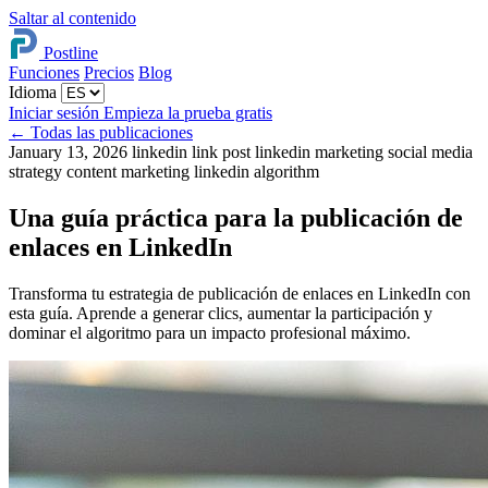
Saltar al contenido
Postline
Funciones
Precios
Blog
Idioma
Iniciar sesión
Empieza la prueba gratis
←
Todas las publicaciones
January 13, 2026
linkedin link post
linkedin marketing
social media
strategy
content marketing
linkedin algorithm
Una guía práctica para la publicación de
enlaces en LinkedIn
Transforma tu estrategia de publicación de enlaces en LinkedIn con
esta guía. Aprende a generar clics, aumentar la participación y
dominar el algoritmo para un impacto profesional máximo.