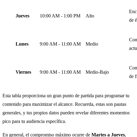
Encu
Jueves
10:00 AM - 1:00 PM
Alto
de é
Con
Lunes
9:00 AM - 11:00 AM
Medio
actu
Cont
Viernes
9:00 AM - 11:00 AM
Medio-Bajo
de 
Esta tabla proporciona un gran punto de partida para programar tu
contenido para maximizar el alcance. Recuerda, estas son pautas
generales, y tus propios datos pueden revelar diferentes momentos
pico para tu audiencia específica.
En general, el compromiso máximo ocurre de
Martes a Jueves
,