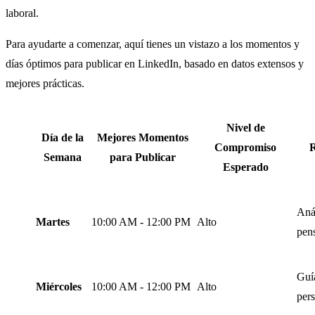
laboral.
Para ayudarte a comenzar, aquí tienes un vistazo a los momentos y
días óptimos para publicar en LinkedIn, basado en datos extensos y
mejores prácticas.
Nivel de
Día de la
Mejores Momentos
Compromiso
R
Semana
para Publicar
Esperado
Anál
Martes
10:00 AM - 12:00 PM
Alto
pen
Guía
Miércoles
10:00 AM - 12:00 PM
Alto
pers