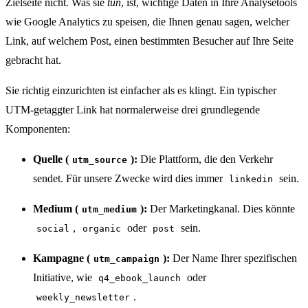
Zielseite nicht. Was sie
tun
, ist, wichtige Daten in Ihre Analysetools
wie Google Analytics zu speisen, die Ihnen genau sagen, welcher
Link, auf welchem Post, einen bestimmten Besucher auf Ihre Seite
gebracht hat.
Sie richtig einzurichten ist einfacher als es klingt. Ein typischer
UTM-getaggter Link hat normalerweise drei grundlegende
Komponenten:
Quelle (
):
Die Plattform, die den Verkehr
utm_source
sendet. Für unsere Zwecke wird dies immer
sein.
linkedin
Medium (
):
Der Marketingkanal. Dies könnte
utm_medium
,
oder
sein.
social
organic
post
Kampagne (
):
Der Name Ihrer spezifischen
utm_campaign
Initiative, wie
oder
q4_ebook_launch
.
weekly_newsletter