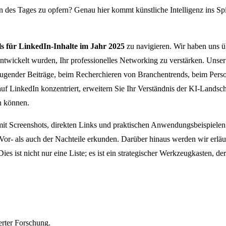
en des Tages zu opfern? Genau hier kommt künstliche Intelligenz ins Sp
ls für LinkedIn-Inhalte im Jahr 2025
zu navigieren. Wir haben uns ü
ntwickelt wurden, Ihr professionelles Networking zu verstärken. Unser Zi
rzeugender Beiträge, beim Recherchieren von Branchentrends, beim Pers
uf LinkedIn konzentriert, erweitern Sie Ihr Verständnis der KI-Landsc
n können.
cht mit Screenshots, direkten Links und praktischen Anwendungsbeispiel
Vor- als auch der Nachteile erkunden. Darüber hinaus werden wir erläut
es ist nicht nur eine Liste; es ist ein strategischer Werkzeugkasten, der 
erter Forschung.