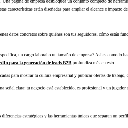
so. Una página de empresa desbloquea un conjunto completo de herramien
as características están diseñadas para ampliar el alcance e impacto de
nes datos concretos sobre quiénes son tus seguidores, cómo están funci
específica, un cargo laboral o un tamaño de empresa? Así es como lo hac
kedIn para la generación de leads B2B
profundiza más en esto.
das para mostrar tu cultura empresarial y publicar ofertas de trabajo, co
a señal clara: tu negocio está establecido, es profesional y un jugador
as diferencias estratégicas y las herramientas únicas que separan un per